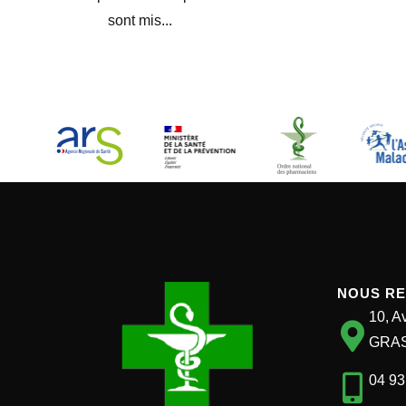
sont mis...
NOUS R
10, A
GRA
04 93