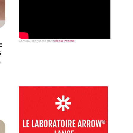
Contenu sponsorisé par
©Media Pharma
E
S
A