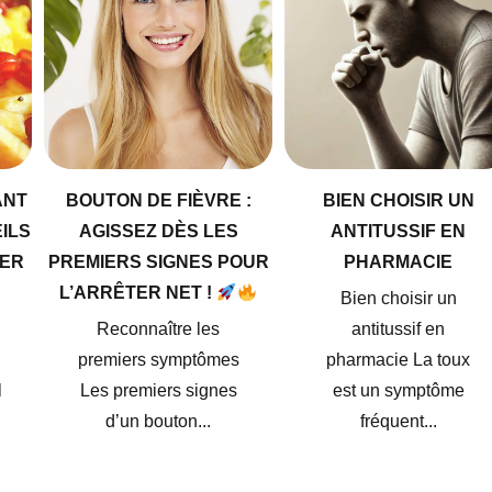
ANT
BOUTON DE FIÈVRE :
BIEN CHOISIR UN
EILS
AGISSEZ DÈS LES
ANTITUSSIF EN
TER
PREMIERS SIGNES POUR
PHARMACIE
L’ARRÊTER NET !
Bien choisir un
Reconnaître les
antitussif en
premiers symptômes
pharmacie La toux
l
Les premiers signes
est un symptôme
d’un bouton...
fréquent...